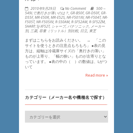
2010年9月29日
No Comment
500～
549Lで奥行きが薄いのは？
,
GR-B50F
,
GR-D50F
,
GR-
D55F
,
MR-E50R
,
MR-E52S
,
NR-F501XV
,
NR-F504T
,
NR-
F505T
,
NR-F505XV
,
R-S50AM
,
R-SF52AM
,
R-SF52ZM
,
SHARP
,
SJ-XF52T
,
シャープ
,
パナソニック
,
メーカー
別
,
三菱
,
容量（リットル）別比較
,
日立
,
東芝
まずはこちらをお読みください。 → 「この
サイトを使うときの注意点もろもろ」 ●表の見
方は、縦軸は冷蔵庫サイズの「奥行きの薄い」
ものが上寄り、「幅の狭い」ものが左寄りとな
っています。 ●表の中の（ ）の数値は、Lがつ
いて
Read more »
カテゴリー（メーカー名や機種名で探す）