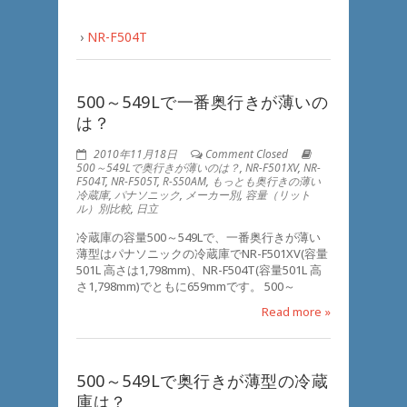
›
NR-F504T
500～549Lで一番奥行きが薄いの
は？
2010年11月18日
Comment Closed
500～549Lで奥行きが薄いのは？
,
NR-F501XV
,
NR-
F504T
,
NR-F505T
,
R-S50AM
,
もっとも奥行きの薄い
冷蔵庫
,
パナソニック
,
メーカー別
,
容量（リット
ル）別比較
,
日立
冷蔵庫の容量500～549Lで、一番奥行きが薄い
薄型はパナソニックの冷蔵庫でNR-F501XV(容量
501L 高さは1,798mm)、NR-F504T(容量501L 高
さ1,798mm)でともに659mmです。 500～
Read more »
500～549Lで奥行きが薄型の冷蔵
庫は？