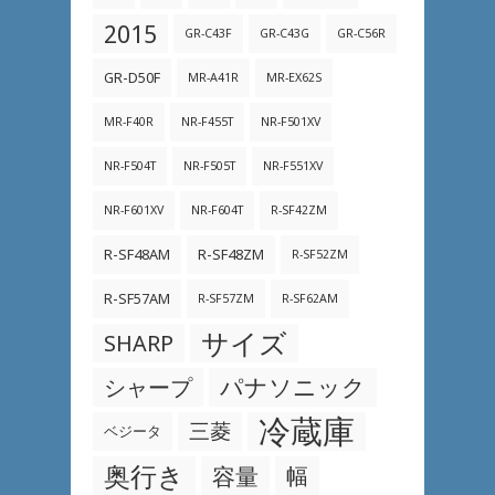
2015
GR-C43F
GR-C43G
GR-C56R
GR-D50F
MR-A41R
MR-EX62S
MR-F40R
NR-F455T
NR-F501XV
NR-F504T
NR-F505T
NR-F551XV
NR-F601XV
NR-F604T
R-SF42ZM
R-SF48AM
R-SF48ZM
R-SF52ZM
R-SF57AM
R-SF57ZM
R-SF62AM
サイズ
SHARP
パナソニック
シャープ
冷蔵庫
三菱
ベジータ
奥行き
容量
幅