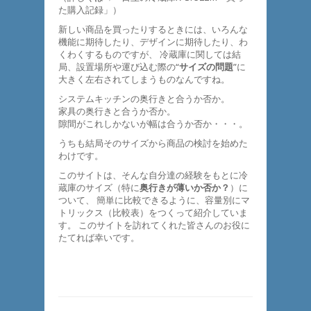
た購入記録」）
新しい商品を買ったりするときには、いろんな
機能に期待したり、デザインに期待したり、わ
くわくするものですが、 冷蔵庫に関しては結
局、設置場所や運び込む際の“
サイズの問題
”に
大きく左右されてしまうものなんですね。
システムキッチンの奥行きと合うか否か。
家具の奥行きと合うか否か。
隙間がこれしかないが幅は合うか否か・・・。
うちも結局そのサイズから商品の検討を始めた
わけです。
このサイトは、そんな自分達の経験をもとに冷
蔵庫のサイズ（特に
奥行きが薄いか否か？
）に
ついて、 簡単に比較できるように、容量別にマ
トリックス（比較表）をつくって紹介していま
す。 このサイトを訪れてくれた皆さんのお役に
たてれば幸いです。