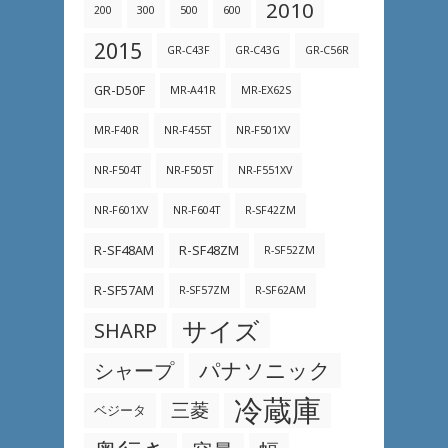
2010
200
300
500
600
2015
GR-C43F
GR-C43G
GR-C56R
GR-D50F
MR-A41R
MR-EX62S
MR-F40R
NR-F455T
NR-F501XV
NR-F504T
NR-F505T
NR-F551XV
NR-F601XV
NR-F604T
R-SF42ZM
R-SF48AM
R-SF48ZM
R-SF52ZM
R-SF57AM
R-SF57ZM
R-SF62AM
サイズ
SHARP
パナソニック
シャープ
冷蔵庫
三菱
ベジータ