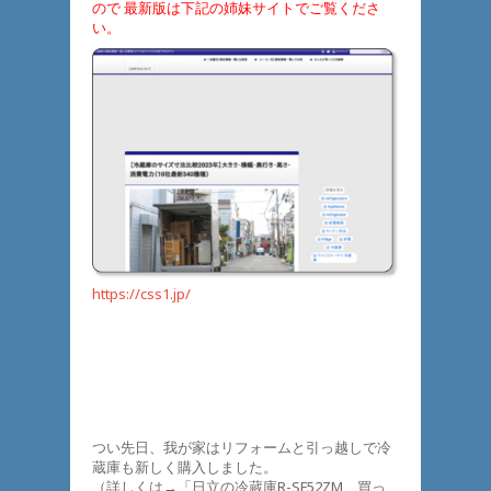
ので 最新版は下記の姉妹サイトでご覧くださ
い。
https://css1.jp/
つい先日、我が家はリフォームと引っ越しで冷
蔵庫も新しく購入しました。
（詳しくは→「日立の冷蔵庫R-SF52ZM 買っ