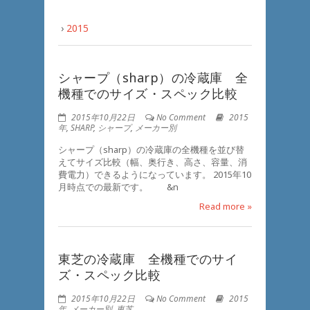
›
2015
シャープ（sharp）の冷蔵庫 全
機種でのサイズ・スペック比較
2015年10月22日
No Comment
2015
年
,
SHARP
,
シャープ
,
メーカー別
シャープ（sharp）の冷蔵庫の全機種を並び替
えてサイズ比較（幅、奥行き、高さ、容量、消
費電力）できるようになっています。 2015年10
月時点での最新です。 &n
Read more »
東芝の冷蔵庫 全機種でのサイ
ズ・スペック比較
2015年10月22日
No Comment
2015
年
,
メーカー別
,
東芝