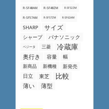
R-SF48AM
R-SF48ZM
R-SF52ZM
R-SF57AM
R-SF57ZM
R-SF62AM
サイズ
SHARP
パナソニック
シャープ
冷蔵庫
三菱
ベジータ
奥行き
容量
幅
新商品
新機種
新発売
比較
日立
東芝
薄い
薄型