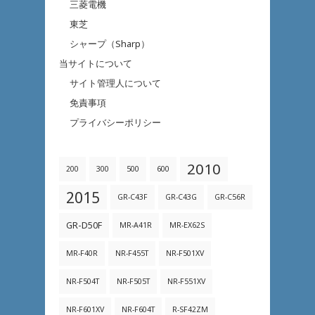
三菱電機
東芝
シャープ（Sharp）
当サイトについて
サイト管理人について
免責事項
プライバシーポリシー
2010
200
300
500
600
2015
GR-C43F
GR-C43G
GR-C56R
GR-D50F
MR-A41R
MR-EX62S
MR-F40R
NR-F455T
NR-F501XV
NR-F504T
NR-F505T
NR-F551XV
NR-F601XV
NR-F604T
R-SF42ZM