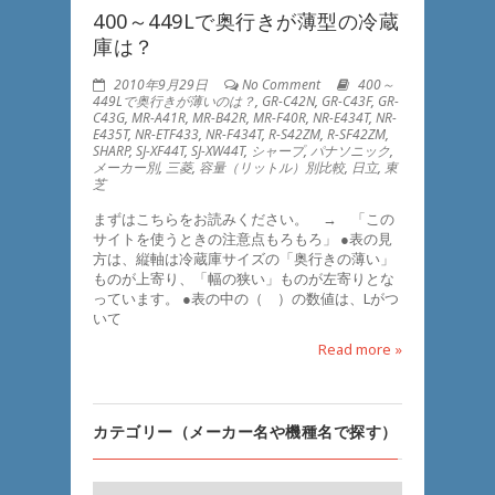
400～449Lで奥行きが薄型の冷蔵
庫は？
2010年9月29日
No Comment
400～
449Lで奥行きが薄いのは？
,
GR-C42N
,
GR-C43F
,
GR-
C43G
,
MR-A41R
,
MR-B42R
,
MR-F40R
,
NR-E434T
,
NR-
E435T
,
NR-ETF433
,
NR-F434T
,
R-S42ZM
,
R-SF42ZM
,
SHARP
,
SJ-XF44T
,
SJ-XW44T
,
シャープ
,
パナソニック
,
メーカー別
,
三菱
,
容量（リットル）別比較
,
日立
,
東
芝
まずはこちらをお読みください。 → 「この
サイトを使うときの注意点もろもろ」 ●表の見
方は、縦軸は冷蔵庫サイズの「奥行きの薄い」
ものが上寄り、「幅の狭い」ものが左寄りとな
っています。 ●表の中の（ ）の数値は、Lがつ
いて
Read more »
カテゴリー（メーカー名や機種名で探す）