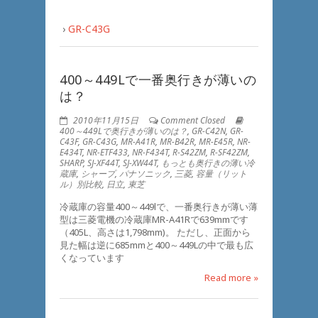
›
GR-C43G
400～449Lで一番奥行きが薄いの
は？
2010年11月15日
Comment Closed
400～449Lで奥行きが薄いのは？
,
GR-C42N
,
GR-
C43F
,
GR-C43G
,
MR-A41R
,
MR-B42R
,
MR-E45R
,
NR-
E434T
,
NR-ETF433
,
NR-F434T
,
R-S42ZM
,
R-SF42ZM
,
SHARP
,
SJ-XF44T
,
SJ-XW44T
,
もっとも奥行きの薄い冷
蔵庫
,
シャープ
,
パナソニック
,
三菱
,
容量（リット
ル）別比較
,
日立
,
東芝
冷蔵庫の容量400～449lで、一番奥行きが薄い薄
型は三菱電機の冷蔵庫MR-A41Rで639mmです
（405L、高さは1,798mm)。 ただし、正面から
見た幅は逆に685mmと400～449Lの中で最も広
くなっています
Read more »