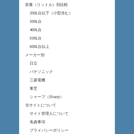
容量（リットル）別比較
200L台以下（小型含む）
300L台
400L台
500L台
600L台以上
メーカー別
日立
パナソニック
三菱電機
東芝
シャープ（Sharp）
当サイトについて
サイト管理人について
免責事項
プライバシーポリシー