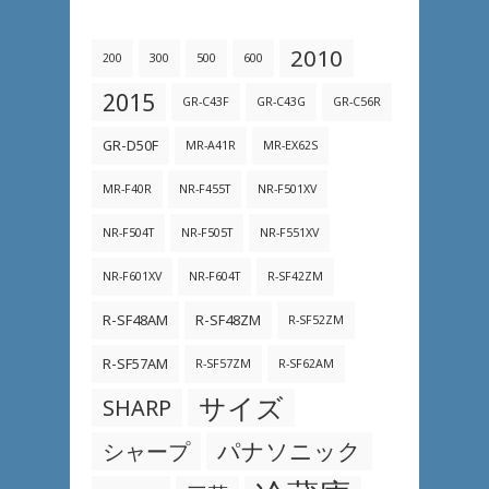
2010
200
300
500
600
2015
GR-C43F
GR-C43G
GR-C56R
GR-D50F
MR-A41R
MR-EX62S
MR-F40R
NR-F455T
NR-F501XV
NR-F504T
NR-F505T
NR-F551XV
NR-F601XV
NR-F604T
R-SF42ZM
R-SF48AM
R-SF48ZM
R-SF52ZM
R-SF57AM
R-SF57ZM
R-SF62AM
サイズ
SHARP
パナソニック
シャープ