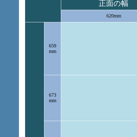
正面の幅
620mm
659
mm
673
mm