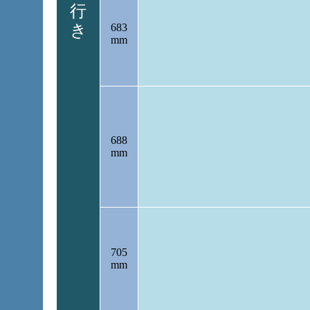
行
き
683
mm
688
mm
705
mm