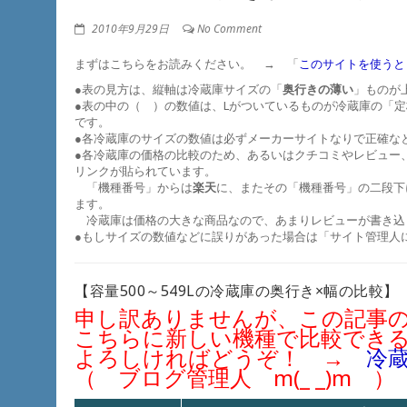
2010年9月29日
No Comment
まずはこちらをお読みください。 → 「
このサイトを使うと
●表の見方は、縦軸は冷蔵庫サイズの「
奥行きの薄い
」ものが
●表の中の（ ）の数値は、Lがついているものが冷蔵庫の「
です。
●各冷蔵庫のサイズの数値は必ずメーカーサイトなりで正確な
●各冷蔵庫の価格の比較のため、あるいはクチコミやレビュー
リンクが貼られています。
「機種番号」からは
楽天
に、またその「機種番号」の二段下に
ます。
冷蔵庫は価格の大きな商品なので、あまりレビューが書き込
●もしサイズの数値などに誤りがあった場合は「サイト管理人
【容量500～549Lの冷蔵庫の奥行き×幅の比較】
申し訳ありませんが、この記事
こちらに新しい機種で比較でき
よろしければどうぞ！ →
冷蔵
（ ブログ管理人 m(_ _)m ）