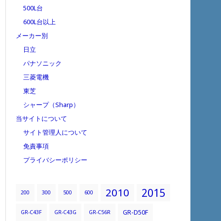
500L台
600L台以上
メーカー別
日立
パナソニック
三菱電機
東芝
シャープ（Sharp）
当サイトについて
サイト管理人について
免責事項
プライバシーポリシー
2010
2015
200
300
500
600
GR-D50F
GR-C43F
GR-C43G
GR-C56R