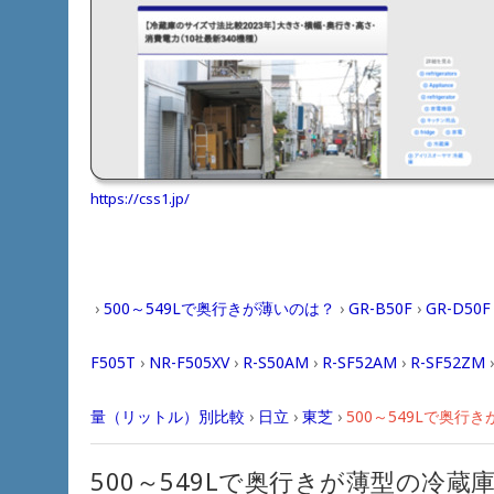
https://css1.jp/
›
500～549Lで奥行きが薄いのは？
›
GR-B50F
›
GR-D50F
F505T
›
NR-F505XV
›
R-S50AM
›
R-SF52AM
›
R-SF52ZM
量（リットル）別比較
›
日立
›
東芝
›
500～549Lで奥行
500～549Lで奥行きが薄型の冷蔵