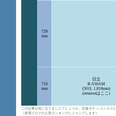
728
mm
日立
733
R-S50AM
mm
(501L 1,818mm)
(amazonはここ)
この記事お役に立てましたでしょうか。応援ポチっ↓といただ
（家電ブログの人気ランキングにジャンプします）